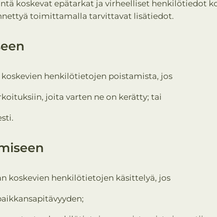
äntä koskevat epätarkat ja virheelliset henkilötiedot 
nettyä toimittamalla tarvittavat lisätiedot.
seen
 koskevien henkilötietojen poistamista, jos
rkoituksiin, joita varten ne on kerätty; tai
sti.
amiseen
än koskevien henkilötietojen käsittelyä, jos
a paikkansapitävyyden;