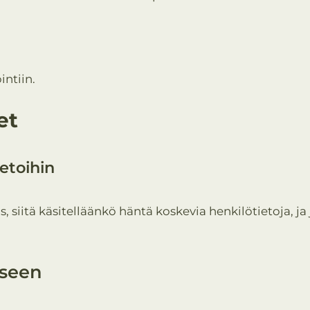
intiin.
et
etoihin
, siitä käsitelläänkö häntä koskevia henkilötietoja, ja
iseen