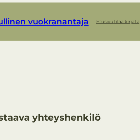
ullinen vuokranantaja
Etusivu
Tilaa kirja
Ta
astaava yhteyshenkilö