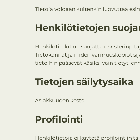
Tietoja voidaan kuitenkin luovuttaa esi
Henkilötietojen suoja
Henkilötiedot on suojattu rekisterinpitäj
Tietokannat ja niiden varmuuskopiot sijai
tietoihin pääsevät käsiksi vain tietyt, en
Tietojen säilytysaika
Asiakkuuden kesto
Profilointi
Henkilötietoja ei käytetä profilointii