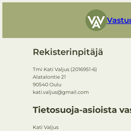
Siirry
sisältöön
Vastu
Rekisterinpitäjä
Tmi Kati Valjus (2016951-6)
Alatalontie 21
90540 Oulu
kati.valjus@gmail.com
Tietosuoja-asioista v
Kati Valjus