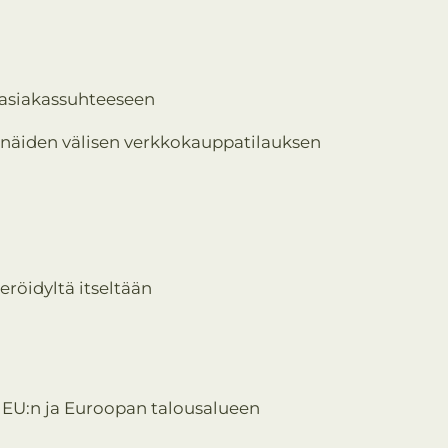
enasiakassuhteeseen
en näiden välisen verkkokauppatilauksen
eröidyltä itseltään
ä EU:n ja Euroopan talousalueen