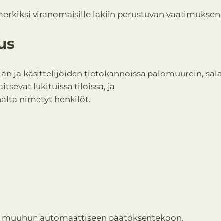
merkiksi viranomaisille lakiin perustuvan vaatimuksen 
us
än ja käsittelijöiden tietokannoissa palomuurein, salas
tsevat lukituissa tiloissa, ja
nalta nimetyt henkilöt.
n tai muuhun automaattiseen päätöksentekoon.