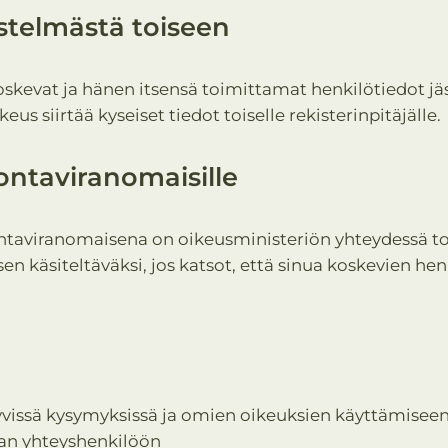
estelmästä toiseen
skevat ja hänen itsensä toimittamat henkilötiedot jäse
us siirtää kyseiset tiedot toiselle rekisterinpitäjälle.
ontaviranomaisille
ntaviranomaisena on oikeusministeriön yhteydessä toi
n käsiteltäväksi, jos katsot, että sinua koskevien henk
tyvissä kysymyksissä ja omien oikeuksien käyttämiseen l
vaan yhteyshenkilöön