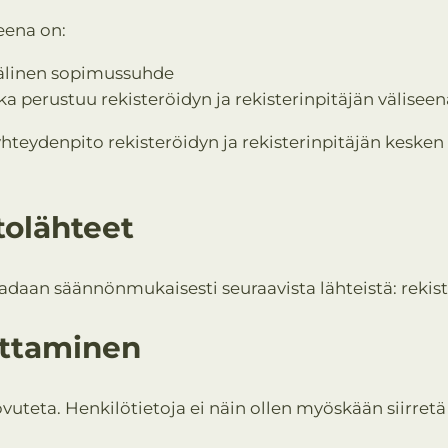
eena on:
 välinen sopimussuhde
oka perustuu rekisteröidyn ja rekisterinpitäjän välise
 yhteydenpito rekisteröidyn ja rekisterinpitäjän kesk
olähteet
aadaan säännönmukaisesti seuraavista lähteistä: rekist
uttaminen
vuteta. Henkilötietoja ei näin ollen myöskään siirret