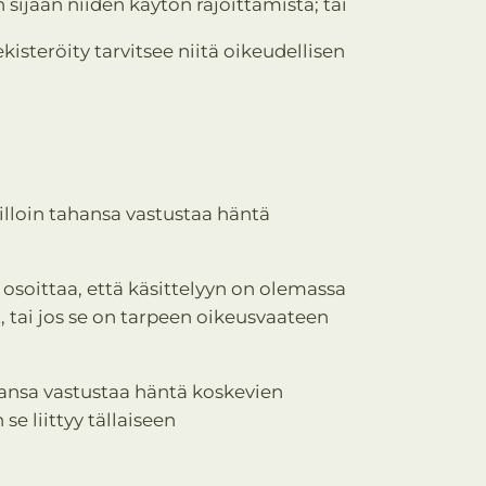
n sijaan niiden käytön rajoittamista; tai
ekisteröity tarvitsee niitä oikeudellisen
milloin tahansa vastustaa häntä
oi osoittaa, että käsittelyyn on olemassa
, tai jos se on tarpeen oikeusvaateen
ahansa vastustaa häntä koskevien
se liittyy tällaiseen