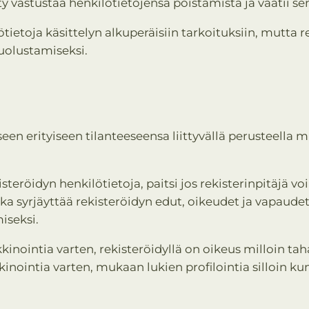
öity vastustaa henkilötietojensa poistamista ja vaatii se
lötietoja käsittelyn alkuperäisiin tarkoituksiin, mutta r
puolustamiseksi.
een erityiseen tilanteeseensa liittyvällä perusteella 
isteröidyn henkilötietoja, paitsi jos rekisterinpitäjä v
ka syrjäyttää rekisteröidyn edut, oikeudet ja vapaudet
iseksi.
kinointia varten, rekisteröidyllä on oikeus milloin t
inointia varten, mukaan lukien profilointia silloin kun 