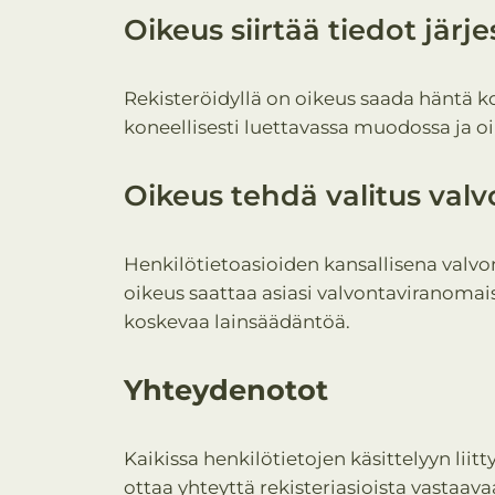
Oikeus siirtää tiedot järj
Rekisteröidyllä on oikeus saada häntä ko
koneellisesti luettavassa muodossa ja oike
Oikeus tehdä valitus valv
Henkilötietoasioiden kansallisena valvo
oikeus saattaa asiasi valvontaviranomaise
koskevaa lainsäädäntöä.
Yhteydenotot
Kaikissa henkilötietojen käsittelyyn liit
ottaa yhteyttä rekisteriasioista vastaa