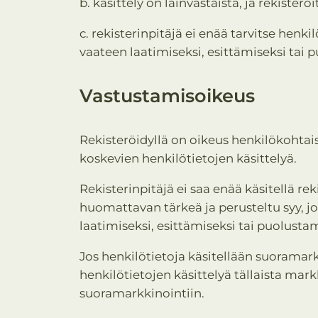
b. käsittely on lainvastaista, ja rekister
c. rekisterinpitäjä ei enää tarvitse henki
vaateen laatimiseksi, esittämiseksi tai 
Vastustamisoikeus
Rekisteröidyllä on oikeus henkilökohtais
koskevien henkilötietojen käsittelyä.
Rekisterinpitäjä ei saa enää käsitellä rek
huomattavan tärkeä ja perusteltu syy, jo
laatimiseksi, esittämiseksi tai puolustam
Jos henkilötietoja käsitellään suoramark
henkilötietojen käsittelyä tällaista markk
suoramarkkinointiin.