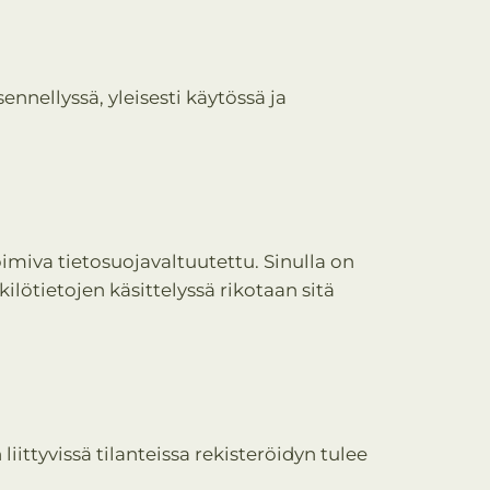
nnellyssä, yleisesti käytössä ja
miva tietosuojavaltuutettu. Sinulla on
ilötietojen käsittelyssä rikotaan sitä
iittyvissä tilanteissa rekisteröidyn tulee